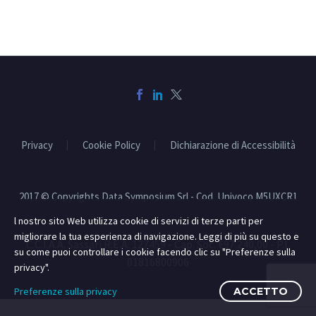
Privacy
Cookie Policy
Dichiarazione di Accessibilità
2017 © Copyrights Data Symposium Srl - Cod. Univoco M5UXCR1
l nostro sito Web utilizza cookie di servizi di terze parti per
migliorare la tua esperienza di navigazione. Leggi di più su questo e
C.C.I.A.A. Sassari R.E.A. 127459 - Cap. Soc. €97.240,00 - P.I.
su come puoi controllare i cookie facendo clic su "Preferenze sulla
01816800906
privacy".
Preferenze sulla privacy
ACCETTO