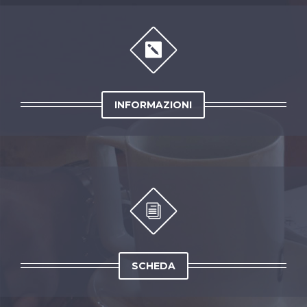


INFORMAZIONI
i
i
SCHEDA