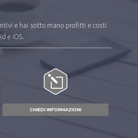
ntivi e hai sotto mano profitti e costi
d e iOS.
l
l
CHIEDI INFORMAZIONI