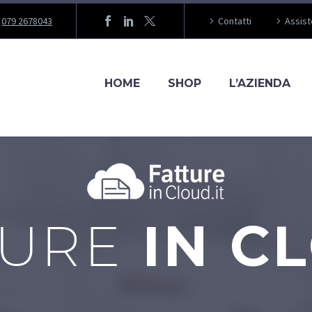
079 2678043
Contatti
Assis
HOME
SHOP
L’AZIENDA
TURE
IN C