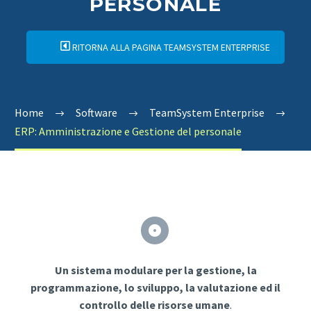
PERSONALE
RITORNA ALLA PAGINA TEAMSYSTEM ENTERPRISE
Home
Software
TeamSystem Enterprise
ERP: Amministrazione e Gestione del personale


Un sistema modulare per la gestione, la
programmazione, lo sviluppo, la valutazione ed il
controllo delle risorse umane
.