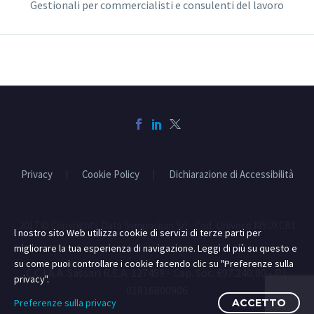
Gestionali per commercialisti e consulenti del lavoro
Privacy
Cookie Policy
Dichiarazione di Accessibilità
2017 © Copyrights Data Symposium Srl - Cod. Univoco M5UXCR1
l nostro sito Web utilizza cookie di servizi di terze parti per
migliorare la tua esperienza di navigazione. Leggi di più su questo e
su come puoi controllare i cookie facendo clic su "Preferenze sulla
C.C.I.A.A. Sassari R.E.A. 127459 - Cap. Soc. €97.240,00 - P.I.
privacy".
01816800906
Preferenze sulla privacy
ACCETTO