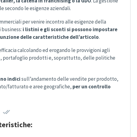
ailer, la catena in franchising o la GDO
. La gestione
e secondo le esigenze aziendali.
ommerciali per venire incontro alle esigenze della
i business:
i listini e gli sconti si possono impostare
 funzione delle caratteristiche dell’articolo
.
 efficacia calcolando ed erogando le provvigioni agli
e, portafoglio prodotti e, soprattutto, delle politiche
no indici
sull’andamento delle vendite per prodotto,
inato/fatturato e aree geografiche,
per un controllo


teristiche: