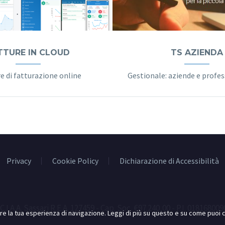
TTURE IN CLOUD
TS AZIENDA
e di fatturazione online
Privacy
Cookie Policy
Dichiarazione di Accessibilità
.C.I.A.A. Sassari R.E.A. 127459 - Cap. Soc. €97.240,00 - P.I. 018168009
rare la tua esperienza di navigazione. Leggi di più su questo e su come puoi c