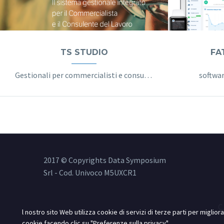
TS STUDIO
FA
Gestionali per commercialisti e consulenti del lavoro
softwar
2017 © Copyrights Data Symposium
Srl - Cod. Univoco M5UXCR1
C
l nostro sito Web utilizza cookie di servizi di terze parti per miglio
cookie facendo clic su "Preferenze sulla privacy".