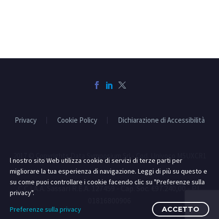
Privacy
Cookie Policy
Dichiarazione di Accessibilità
2017 © Copyrights Data Symposium Srl - Cod. Univoco M5UXCR1
l nostro sito Web utilizza cookie di servizi di terze parti per
migliorare la tua esperienza di navigazione. Leggi di più su questo e
su come puoi controllare i cookie facendo clic su "Preferenze sulla
C.C.I.A.A. Sassari R.E.A. 127459 - Cap. Soc. €97.240,00 - P.I.
privacy".
01816800906
Preferenze sulla privacy
ACCETTO