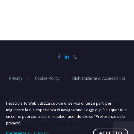
Privacy
Cookie Policy
Dichiarazione di Accessibilità
2017 © Copyrights Data Symposium Srl - Cod. Univoco M5UXCR1
l nostro sito Web utilizza cookie di servizi di terze parti per
migliorare la tua esperienza di navigazione. Leggi di più su questo e
su come puoi controllare i cookie facendo clic su "Preferenze sulla
C.C.I.A.A. Sassari R.E.A. 127459 - Cap. Soc. €97.240,00 - P.I.
privacy".
01816800906
Preferenze sulla privacy
ACCETTO