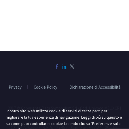
Privacy
Cookie Policy
Dichiarazione di Accessibilità
2017 © Copyrights Data Symposium Srl - Cod. Univoco M5UXCR1
l nostro sito Web utilizza cookie di servizi di terze parti per
migliorare la tua esperienza di navigazione. Leggi di più su questo e
su come puoi controllare i cookie facendo clic su "Preferenze sulla
C.C.I.A.A. Sassari R.E.A. 127459 - Cap. Soc. €97.240,00 - P.I.