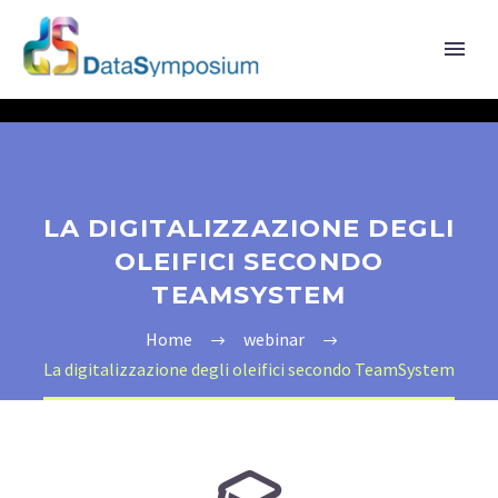
LA DIGITALIZZAZIONE DEGLI
OLEIFICI SECONDO
TEAMSYSTEM
Home
webinar
La digitalizzazione degli oleifici secondo TeamSystem