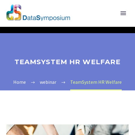
TEAMSYSTEM HR WELFARE
Home
webinar
TeamSystem HR Welfare