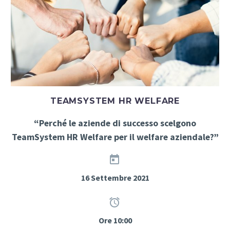
TEAMSYSTEM HR WELFARE
“Perché le aziende di successo scelgono
TeamSystem HR Welfare per il welfare aziendale?”


16 Settembre 2021


Ore 10:00