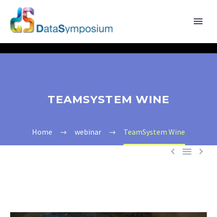
TEAMSYSTEM WINE
Home
webinar
TeamSystem Wine


