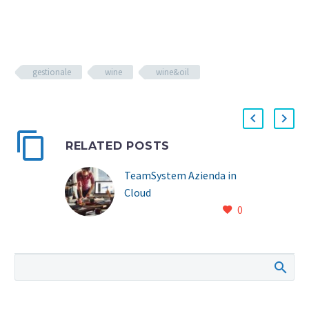
gestionale
wine
wine&oil
RELATED POSTS
TeamSystem Azienda in
Cloud
0