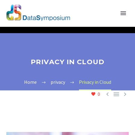
PRIVACY IN CLOUD
Home
privacy
Privacy in Cloud



0