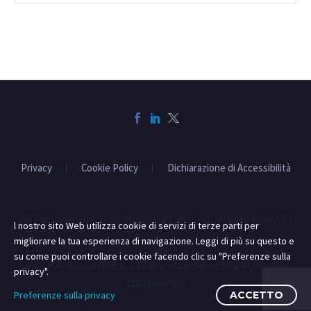
Privacy
Cookie Policy
Dichiarazione di Accessibilità
2017 © Copyrights Data Symposium Srl - Cod. Univoco M5UXCR1
l nostro sito Web utilizza cookie di servizi di terze parti per
migliorare la tua esperienza di navigazione. Leggi di più su questo e
su come puoi controllare i cookie facendo clic su "Preferenze sulla
C.C.I.A.A. Sassari R.E.A. 127459 - Cap. Soc. €97.240,00 - P.I.
privacy".
01816800906
Preferenze sulla privacy
ACCETTO